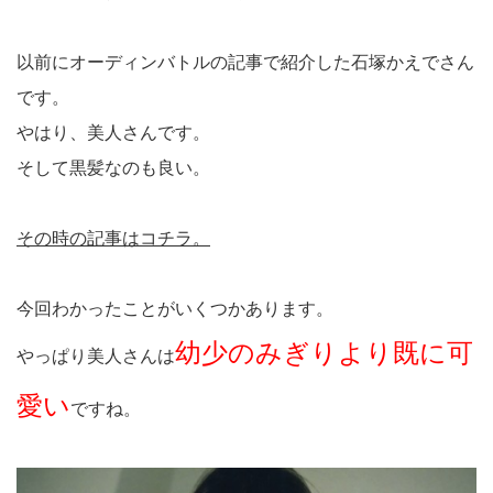
以前にオーディンバトルの記事で紹介した石塚かえでさん
です。
やはり、美人さんです。
そして黒髪なのも良い。
その時の記事はコチラ。
今回わかったことがいくつかあります。
幼少のみぎりより既に可
やっぱり美人さんは
愛い
ですね。