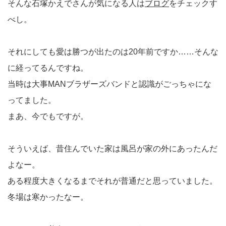
そんな石塚かえでさんが気になる人は
ブログ
をチェックす
べし。
それにしても愛は勝つが出たのは20年前ですか……そんな
に経ってるんですね。
当時は大事MANブラザーズバンドと認識がごっちゃにな
ってました。
まあ、今でもですが。
そういえば、昔住んでいた家は風呂が家の外にあったんだ
よなー。
ある程度大きくなるまでそれが普通だと思っていました。
冬場は寒かったなー。