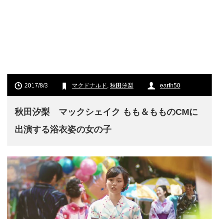
2017/8/3
マクドナルド
,
秋田汐梨
earth50
秋田汐梨 マックシェイク もも＆もものCMに