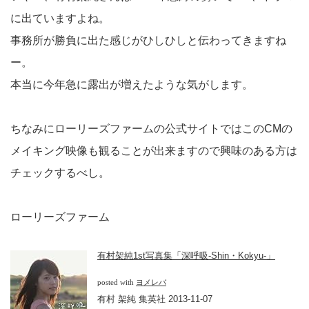
に出ていますよね。
事務所が勝負に出た感じがひしひしと伝わってきますね
ー。
本当に今年急に露出が増えたような気がします。
ちなみにローリーズファームの公式サイトではこのCMの
メイキング映像も観ることが出来ますので興味のある方は
チェックするべし。
ローリーズファーム
有村架純1st写真集「深呼吸-Shin・Kokyu-」
posted with
ヨメレバ
有村 架純 集英社 2013-11-07