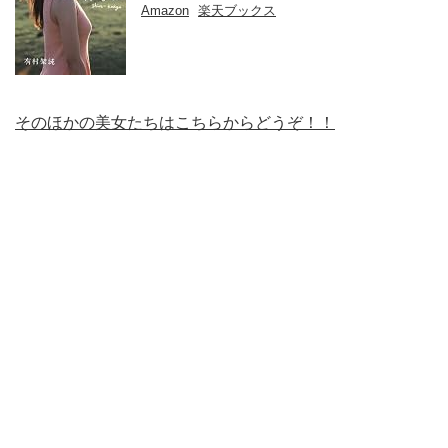
Amazon
楽天ブックス
そのほかの美女たちはこちらからどうぞ！！