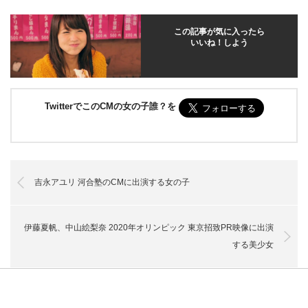
この記事が気に入ったら
いいね！しよう
TwitterでこのCMの女の子誰？を
吉永アユリ 河合塾のCMに出演する女の子
伊藤夏帆、中山絵梨奈 2020年オリンピック 東京招致PR映像に出演
する美少女