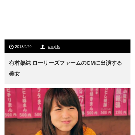
2013/9/20
cmgirls
有村架純 ローリーズファームのCMに出演する
美女