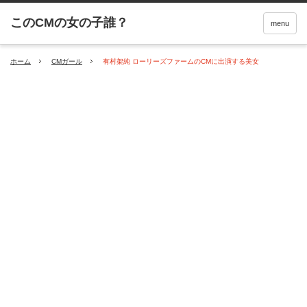
menu
ホーム
CMガール
有村架純 ローリーズファームのCMに出演する美女