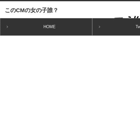
HOME
Tw
ホーム
CMガール
[CM] 大正製薬 リポビタンファイン ピンクいろの元気篇