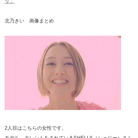
リ」
北乃きい 画像まとめ
2人目はこちらの女性です。
モデル、タレントをされているSHELLY（シェリー）さん