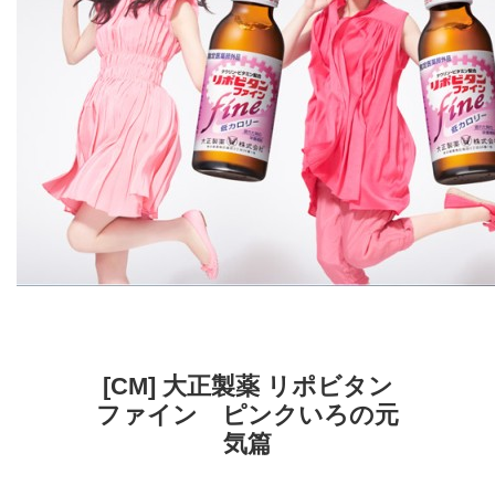
[CM] 大正製薬 リポビタン
ファイン ピンクいろの元
気篇