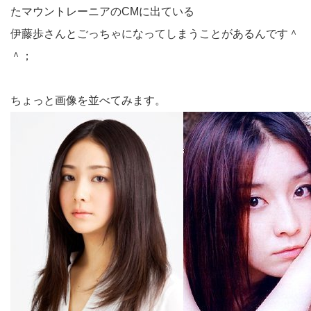
たマウントレーニアのCMに出ている
伊藤歩さんとごっちゃになってしまうことがあるんです＾
＾；
ちょっと画像を並べてみます。