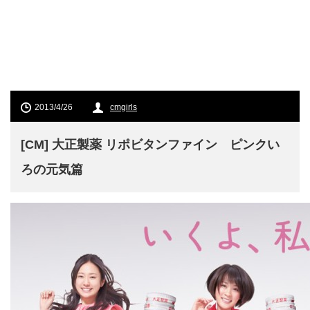
2013/4/26
cmgirls
[CM] 大正製薬 リポビタンファイン ピンクい
ろの元気篇