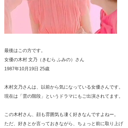
最後はこの方です。
女優の木村 文乃（きむら ふみの）さん
1987年10月19日 25歳
木村文乃さんは、以前から気になっている女優さんです。
現在は「雲の階段」というドラマにもご出演されてます。
この木村さん、顔も雰囲気も凄く好きなんですよねー。
ただ、好きとか言っておきながら、ちょっと前に取り上げ